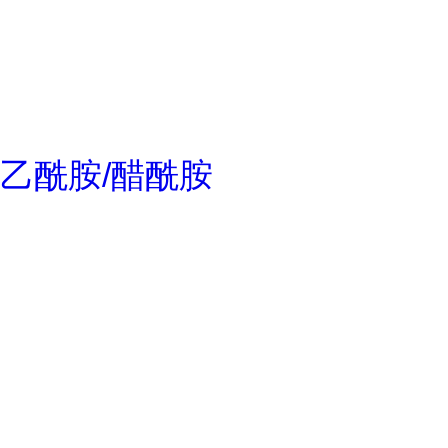
乙酰胺/醋酰胺