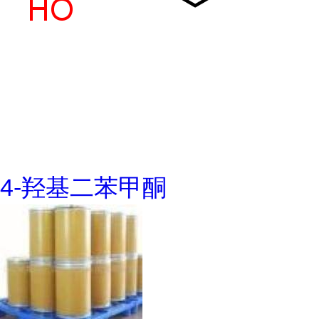
4-羟基二苯甲酮