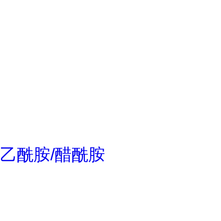
乙酰胺/醋酰胺