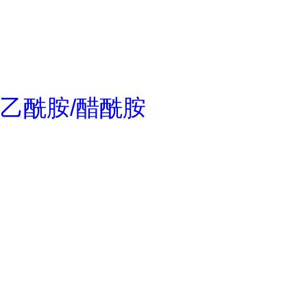
乙酰胺/醋酰胺