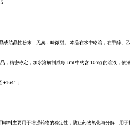
35
晶或结晶性粉末；无臭．味微甜。 本品在水中略溶，在甲醇、
取本品，精密称定，加水溶解制成每
1ml
中约含
10mg
的溶液，依
至
+164°
；
用辅料主要用于增强药物的稳定性，防止药物氧化与分解，用于