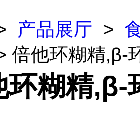
>
产品展厅
>
> 倍他环糊精,β-
环糊精,β-