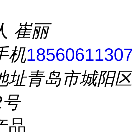
人
崔丽
手机
1856061130
地址
青岛市城阳
2号
产品