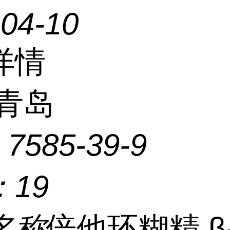
-04-10
详情
青岛
：
7585-39-9
：
19
名称
倍他环糊精,β