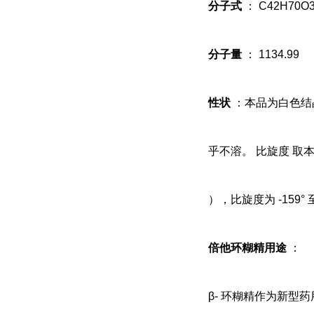
分子式
：
C42H70O
分子量
：
1134.99
性状
：本品为白色结
乎不溶。 比旋度 
），比旋度为
-159°
倍他环糊精用途
：
β-
环糊精作为新型药