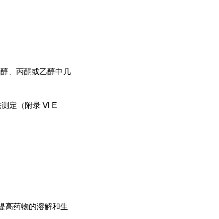
乙醇、丙酮
或乙醇中几
法测定（附录
Ⅵ E
提高药物的溶解和生