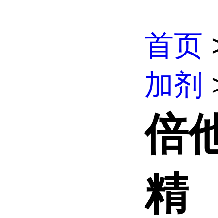
首页
加剂
倍他
精