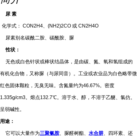
尿 素
化学式： CON2H4、(NH2)2CO 或 CN2H4O
尿素别名碳酰二胺、碳酰胺、脲
性状：
无色或白色针状或棒状结晶体，是由碳、氮、氧和氢组成的
有机化合物，又称脲（与尿同音）。工业或农业品为白色略带微
红色固体颗粒，无臭无味。含氮量约为46.67%。密度
1.335g/cm3。熔点132.7℃。溶于水、醇，不溶于乙醚、氯仿。
呈弱碱性。
用途：
它可以大量作为
三聚氰胺
、脲醛树酯、
水合肼
、四环素、还