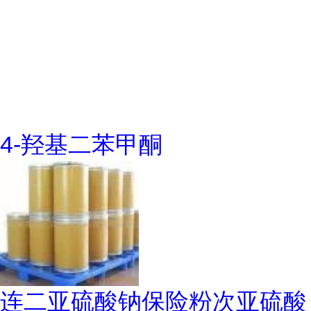
4-羟基二苯甲酮
连二亚硫酸钠保险粉次亚硫酸