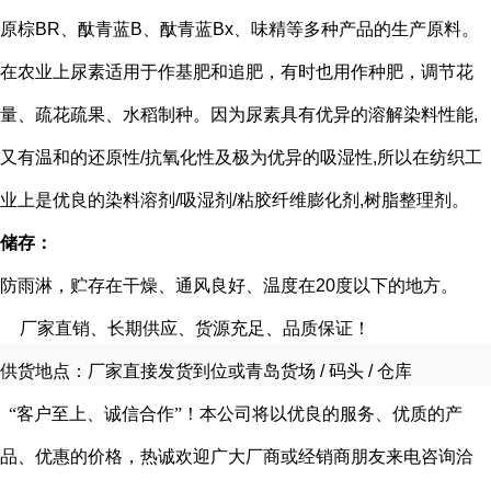
原棕BR、酞青蓝B、酞青蓝Bx、味精等多种产品的生产原料。
在农业上尿素适用于作基肥和追肥，有时也用作种肥，调节花
量、疏花疏果、水稻制种。因为尿素具有优异的溶解染料性能,
又有温和的还原性/抗氧化性及极为优异的吸湿性,所以在纺织工
业上是优良的染料溶剂/吸湿剂/粘胶纤维膨化剂,树脂整理剂。
储存：
防雨淋，贮存在干燥、通风良好、温度在20度以下的地方。
厂家直销、长期供应、货源充足、品质保证！
供货地点：厂家直接发货到位或青岛货场
/
码头
/
仓库
“客户至上、诚信合作”！本公司将以优良的服务、优质的产
品、优惠的价格，热诚欢迎广大厂商或经销商朋友来电咨询洽