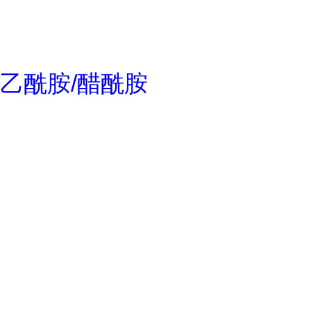
乙酰胺/醋酰胺