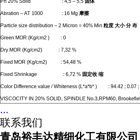
Ph 20% Solid : 4,5 – 5,5
固体
Abration – AT 1000 : 16 Mg
摩擦
Particle size distribution – 2 Micron = 40% Min
粒度
大小
分
布
Green MOR (Kg/cm2 ) : 0
Dry MOR (Kg/cm2) : 7,32 %
Fixed MOR (Kg/cm2) : 54,48 %
Fixed Shrinkage : 6,72 %
固定收
缩
Color Difference value / Whiteness (L*a*b* ) : 94.42 ; 0.07 ;
VISCOCITY IN 20% SOLID, SPINDLE No.3,RPM60, Brookefie
...
联系我们
青岛裕丰达精细化工有限公司