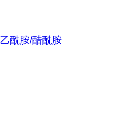
乙酰胺/醋酰胺