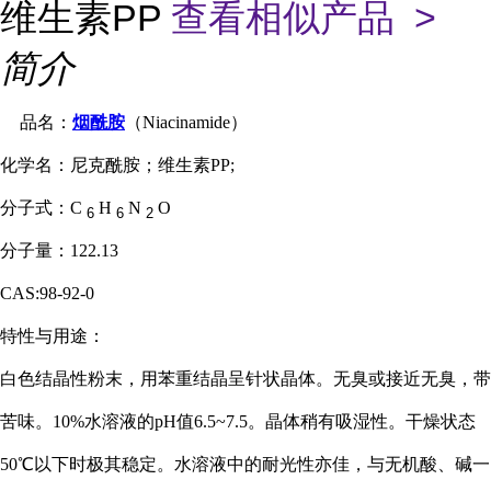
维生素PP
查看相似产品 >
简介
品名：
烟酰胺
（Niacinamide）
化学名：尼克酰胺；维生素PP;
分子式：C
H
N
O
6
6
2
分子量：122.13
CAS:98-92-0
特性与用途：
白色结晶性粉末，用苯重结晶呈针状晶体。无臭或接近无臭，带
苦味。10%水溶液的pH值6.5~7.5。晶体稍有吸湿性。干燥状态
50℃以下时极其稳定。水溶液中的耐光性亦佳，与无机酸、碱一