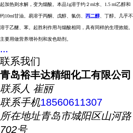
起加热则水解，变为烟酸。本品1g溶于约２ml水、1.5 ml乙醇和
约10ml甘油。易溶于丙酮、戊醇、氯仿、
丙二醇
、丁醇。几乎不
溶于乙醚、苯。起胜利作用与烟酸相同，具有同样的生理效能。
主要用做营养增补剂和发色助剂。
...
联系我们
青岛裕丰达精细化工有限公司
联系人
崔丽
联系手机
18560611307
所在地址
青岛市城阳区山河路
702号