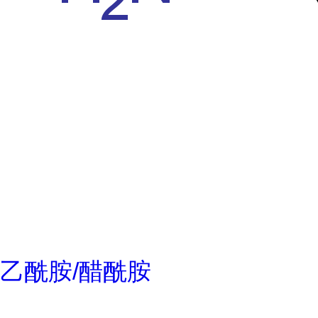
乙酰胺/醋酰胺