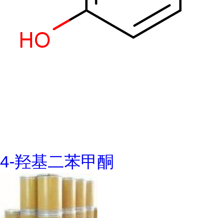
4-羟基二苯甲酮