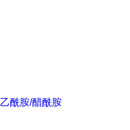
乙酰胺/醋酰胺