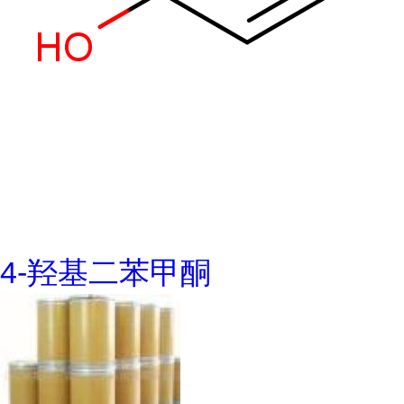
4-羟基二苯甲酮