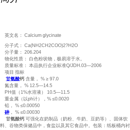
英文名： Calcium glycinate
分子式： Ca(NH2CH2COO)2?H2O
分子量： 206.204
物化性质： 白色粉状物，极易溶于水。
质量标准： 本品执行企业标准Q/JDH.03—2006
项目 指标
甘氨酸
钙
含量， % ≥ 97.0
氮含量， % 12.5—14.5
PH值（1%水溶液） 10.5—11.5
重金属（以ph计），% ≤0.0020
铅， % ≤0.00050
砷
， % ≤0.00030
甘氨酸钙
可强化在奶制品（奶粉、牛奶、豆奶等）、固体饮
料、谷物类保健品中，食盐以及其它食品中。包装：纸板桶内衬