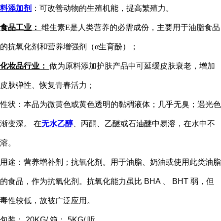
料添加剂
：可改善动物的生殖机能，提高繁殖力。
食品工业：
维生素E是人类营养的必需成份，主要用于油脂食品
的抗氧化剂和营养增强剂（α生育酚）；
化妆品行业：
做为原料添加护肤产品中可延缓皮肤衰老，增加
皮肤弹性、恢复青春活力；
性状：本品为微黄色或黄色透明的黏稠液体；几乎无臭；遇光色
渐变深。
在
无水乙醇
、丙酮、乙醚或石油醚中易溶，在水中不
溶。
用途：营养增补剂；抗氧化剂。用于油脂、奶油或使用此类油脂
的食品，作为抗氧化剂。抗氧化能力虽比
BHA
、
BHT
弱，但
毒性较低，故被广泛应用。
包装：
20KG/
箱；
5KG/
听