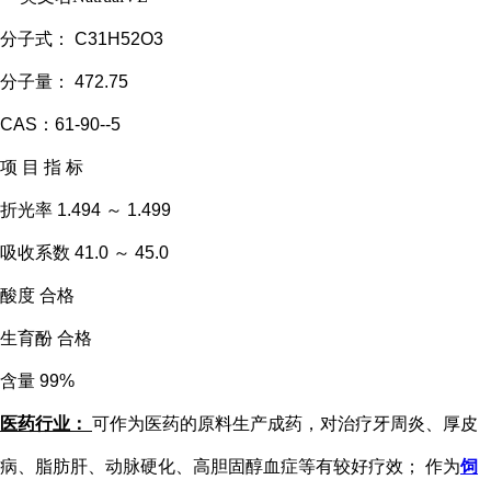
分子式：
C31H52O3
分子量：
472.75
CAS：61-90--5
项
目
指
标
折光率
1.494
～
1.499
吸收系数
41.0
～
45.0
酸度
合格
生育酚
合格
含量
99%
医药行业：
可作为医药的原料生产成药，对治疗牙周炎、厚皮
病、脂肪肝、动脉硬化、高胆固醇血症等有较好疗效；
作为
饲