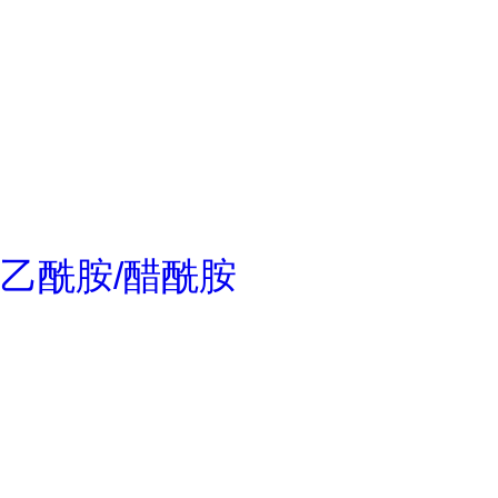
乙酰胺/醋酰胺