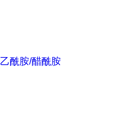
乙酰胺/醋酰胺