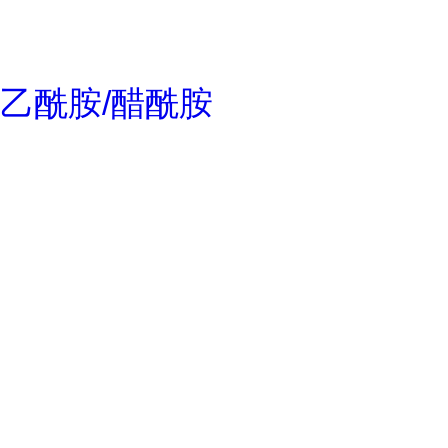
乙酰胺/醋酰胺