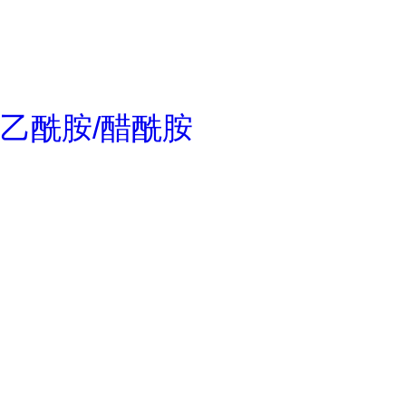
乙酰胺/醋酰胺