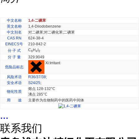
中文名称
1,4-二碘苯
英文名称
1,4-Diiodobenzene
中文别名
对二碘苯;对二碘化苯;二碘苯
CAS RN
624-38-4
EINECS号
210-842-2
C
H
I
分 子 式
6
4
2
分 子 量
329.9049
Xi:Irritant
危险品标志
风险术语
R36/37/38
;
安全术语
S24/25
;
熔点 128-132°C
物化性质
沸点 285°C
用 途
主要作为生物制药中的医药中间体
...
联系我们