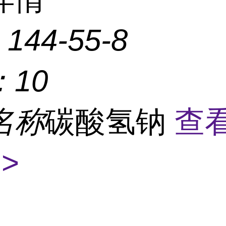
：
144-55-8
：
10
名称
碳酸氢钠
查
>