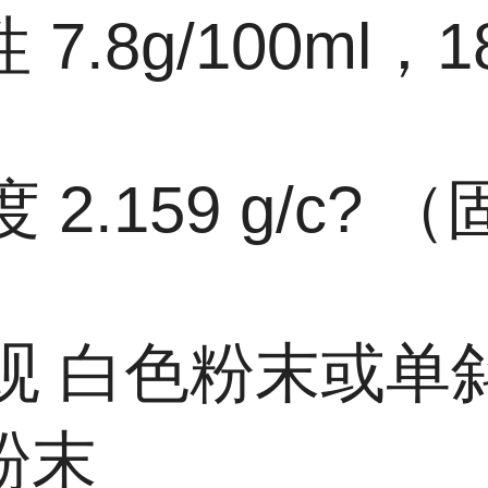
性
7.8g/100ml，
度
2.159 g/c? 
观
白色粉末或单
粉末