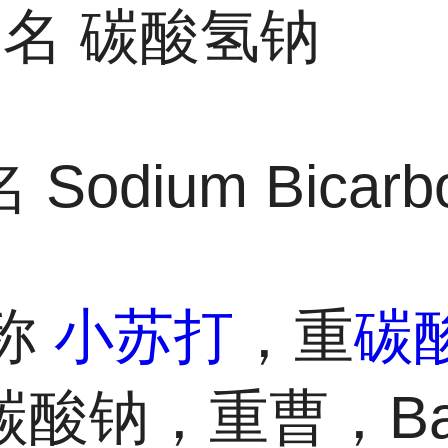
文名
碳酸氢钠
名
Sodium Bicarb
称
小苏打
，重
碳
酸钠，重曹，Bak