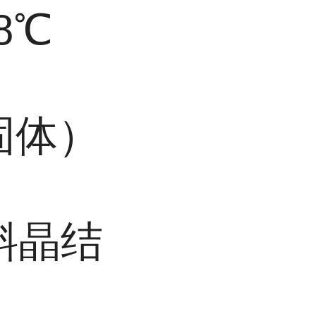
18℃
（固体）
斜晶结