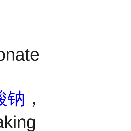
onate
酸钠
，
ing