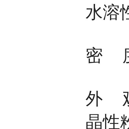
水溶
密 
外 
晶性