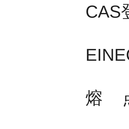
CA
EIN
熔 