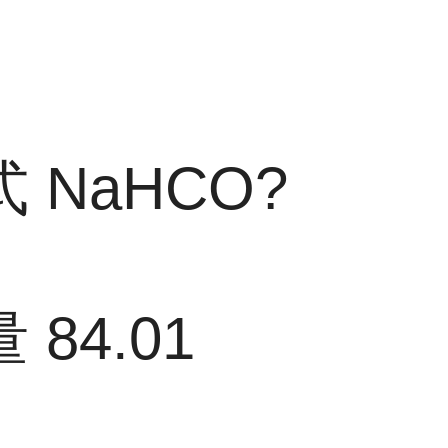
式
NaHCO?
量
84.01