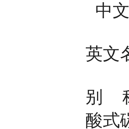
中
英文
别 
酸式碳