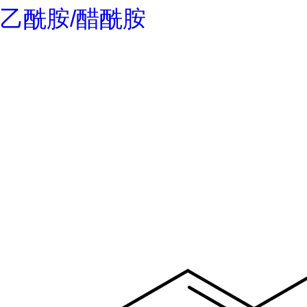
乙酰胺/醋酰胺