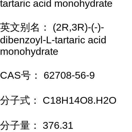
tartaric acid monohydrate
英文别名： (2R,3R)-(-)-
dibenzoyl-L-tartaric acid
monohydrate
CAS号： 62708-56-9
分子式： C18H14O8.H2O
分子量： 376.31