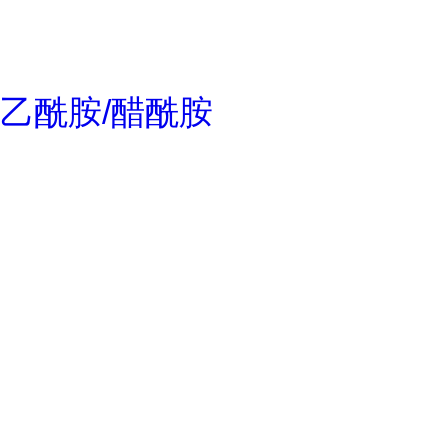
乙酰胺/醋酰胺