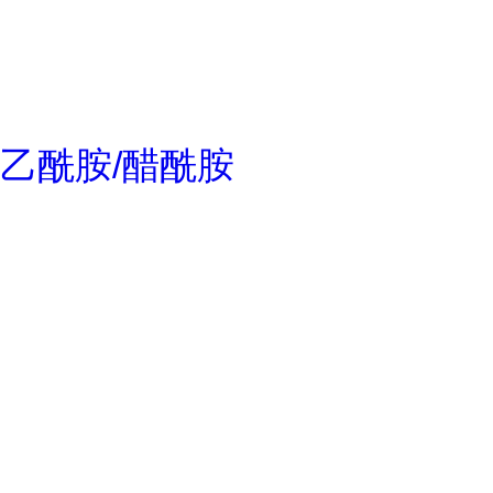
乙酰胺/醋酰胺