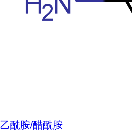
乙酰胺/醋酰胺