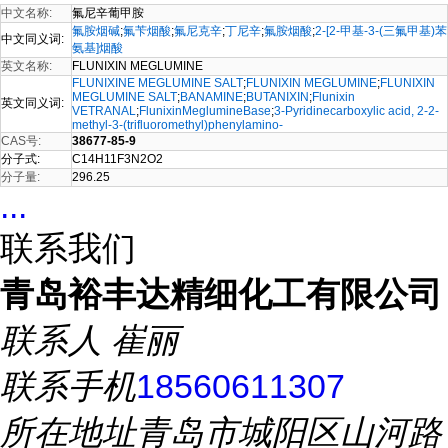
中文名称:
氟尼辛葡甲胺
氟胺烟碱
;
氟苄烟酸
;
氟尼克辛
;
丁尼辛
;
氟胺烟酸
;
2-[2-甲基-3-(三氟甲基)苯
中文同义词:
氨基]烟酸
英文名称:
FLUNIXIN MEGLUMINE
FLUNIXINE MEGLUMINE SALT
;
FLUNIXIN MEGLUMINE
;
FLUNIXIN
MEGLUMINE SALT
;
BANAMINE
;
BUTANIXIN
;
Flunixin
英文同义词:
VETRANAL
;
FlunixinMeglumineBase
;
3-Pyridinecarboxylic acid, 2-2-
methyl-3-(trifluoromethyl)phenylamino-
CAS号:
38677-85-9
分子式:
C14H11F3N2O2
分子量:
296.25
...
联系我们
青岛裕丰达精细化工有限公司
联系人
崔丽
联系手机
18560611307
所在地址
青岛市城阳区山河路