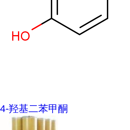
4-羟基二苯甲酮