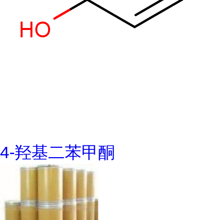
4-羟基二苯甲酮