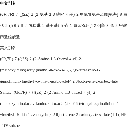
中文别名
(6R,7R)-7-[[(2Z)-2-(2-
-1,3-噻唑-4-基)-2-甲氧亚氨基乙酰]氨基]-8-氧
氨基
代-3-(5,6,7,8-四氢喹啉-1-基甲基)-5-硫-1-氮杂双环[4.2.0]辛-2-烯-2-甲酸
内盐硫酸盐
英文别名
(6R,7R)-7-(((2Z)-2-(2-Amino-1,3-thiazol-4-yl)-2-
(methoxyimino)acetyl)amino)-8-oxo-3-(5,6,7,8-tetrahydro-1-
quinoliniumylmethyl)-5-thia-1-azabicyclo[4.2.0]oct-2-ene-2-carboxylate
Sulfate; (6R,7R)-7-{[(2Z)-2-(2-Amino-1,3-thiazol-4-yl)-2-
(methoxyimino)acetyl]amino}-8-oxo-3-(5,6,7,8-tetrahydroquinolinium-1-
ylmethyl)-5-thia-1-azabicyclo[4.2.0]oct-2-ene-2-carboxylate sulfate (1:1); HR
111V sulfate