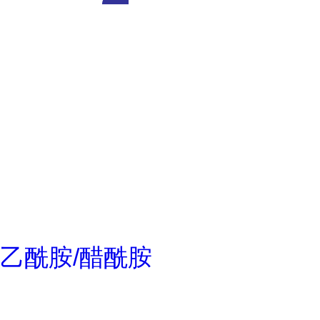
乙酰胺/醋酰胺