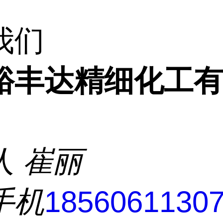
我们
裕丰达精细化工
人
崔丽
手机
1856061130