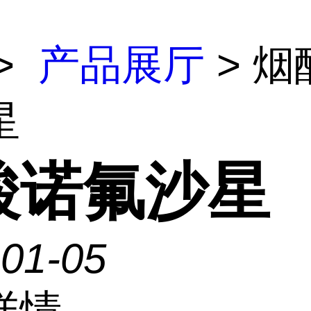
>
产品展厅
> 烟
星
酸诺氟沙星
-01-05
详情