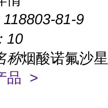
：
118803-81-9
：
10
名称
烟酸诺氟沙
产品 >