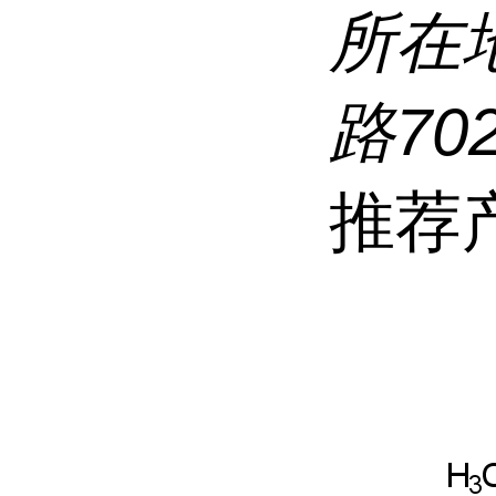
所在
路70
推荐