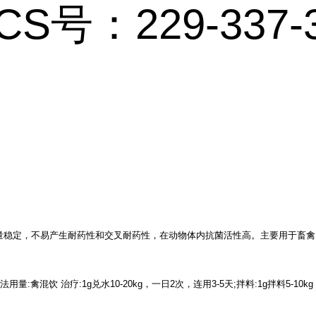
CS号：229-337-
量稳定，不易产生耐药性和交叉耐药性，在动物体内抗菌活性高。主要用于畜禽
量:禽混饮 治疗:1g兑水10-20kg，一日2次，连用3-5天;拌料:1g拌料5-10kg