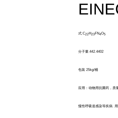
EINE
式:C
H
FN
O
22
23
4
5
分子量:442.4402
包装 25kg/桶
应用：动物用抗菌药，质
慢性呼吸道感染等疾病. 用法用