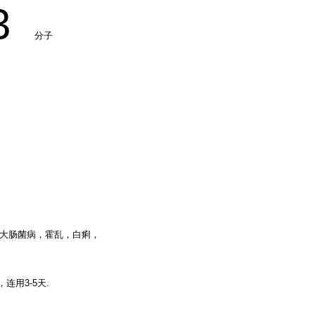
3
分子
大肠菌病，霍乱，白痢，
，连用3-5天.