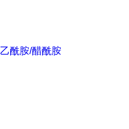
乙酰胺/醋酰胺