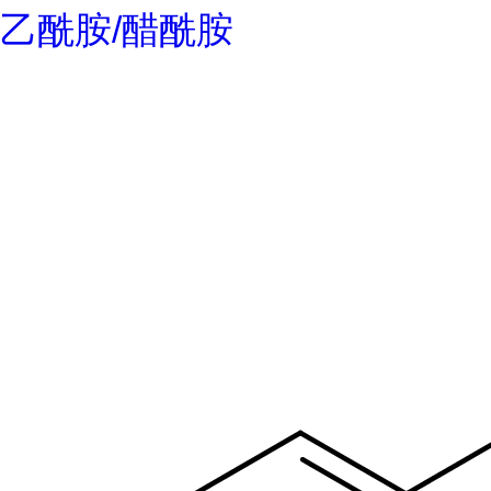
乙酰胺/醋酰胺