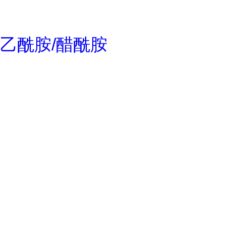
乙酰胺/醋酰胺