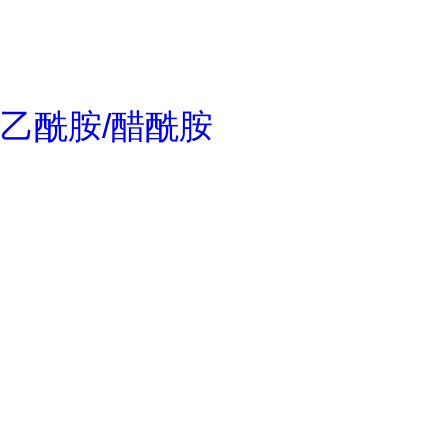
乙酰胺/醋酰胺