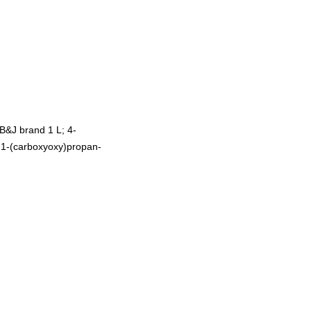
B&J brand 1 L; 4-
; 1-(carboxyoxy)propan-