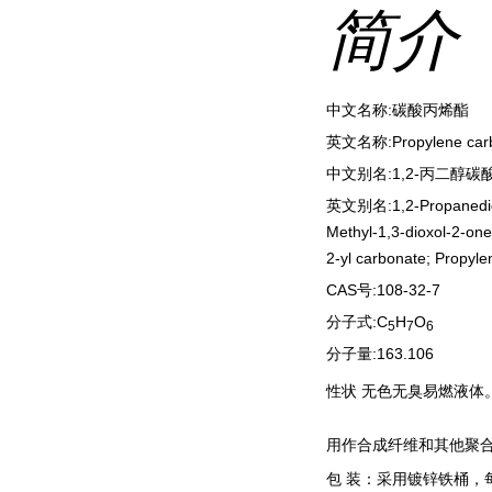
简介
中文名称:碳酸丙烯酯
英文名称:Propylene car
中文别名:1,2-丙二醇
英文别名:1,2-Propanediol c
Methyl-1,3-dioxol-2-one
2-yl carbonate; Propyl
CAS号:108-32-7
分子式:C
H
O
5
7
6
分子量:163.106
性状 无色无臭易燃液体
用作合成纤维和其他聚
包 装：采用镀锌铁桶，每