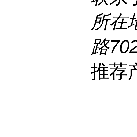
所在
路70
推荐