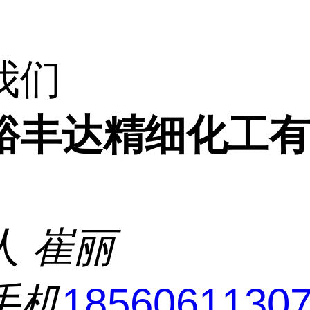
我们
裕丰达精细化工
人
崔丽
手机
1856061130