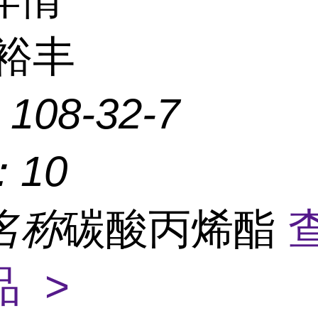
裕丰
：
108-32-7
：
10
名称
碳酸丙烯酯
 >